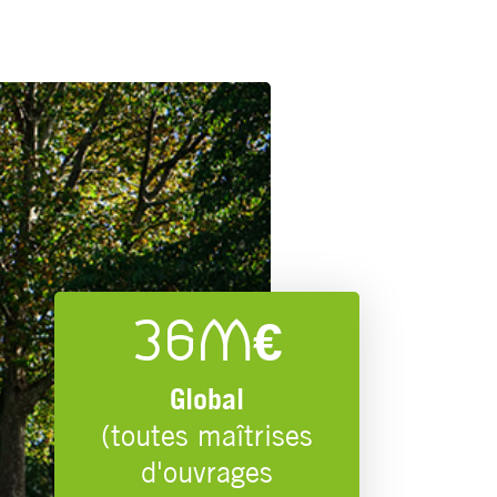
36M€
Global
(toutes maîtrises
d'ouvrages