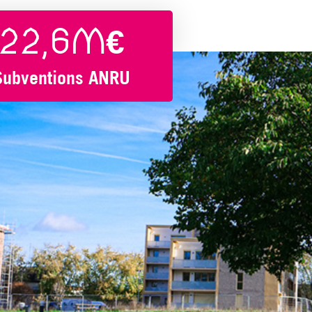
22,6M€
Subventions ANRU