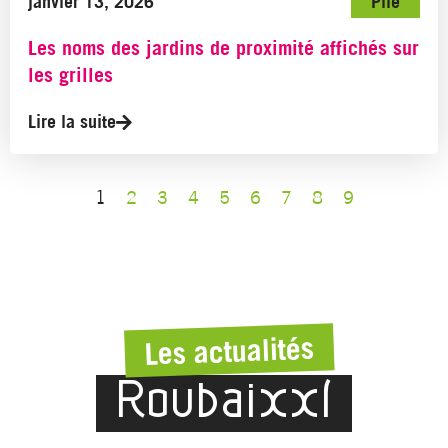
janvier 13, 2026
Pile
Les noms des jardins de proximité affichés sur
les grilles
Lire la suite
1
2
3
4
5
6
7
8
9
Les actualités
Roubaixxl